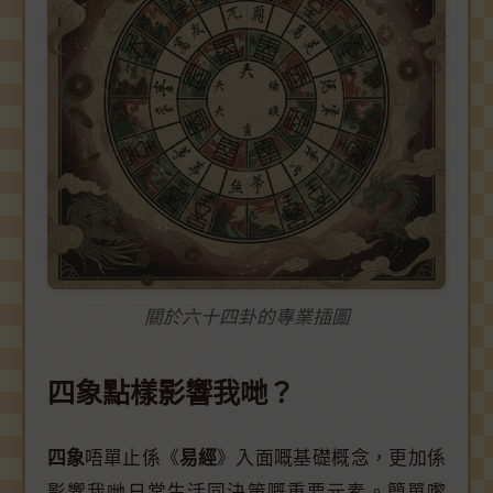
關於六十四卦的專業插圖
四象點樣影響我哋？
四象
唔單止係《
易經
》入面嘅基礎概念，更加係
影響我哋日常生活同決策嘅重要元素。簡單嚟