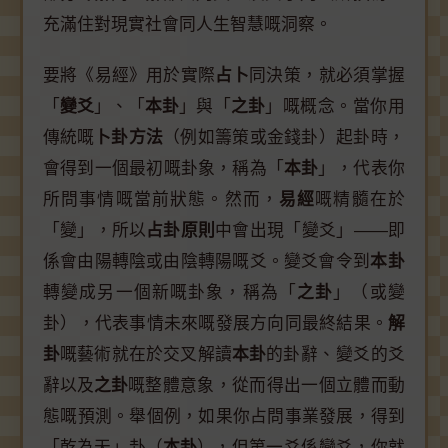
充滿住對現實社會同人生智慧嘅洞察。
要將《易經》用於實際
占卜
同決策，就必須掌握
「
變爻
」、「
本卦
」與「
之卦
」嘅概念。當你用
傳統嘅
卜卦方法
（例如籌策或金錢卦）起卦時，
會得到一個最初嘅卦象，稱為「
本卦
」，代表你
所問事情嘅當前狀態。然而，
易經
嘅精髓在於
「變」，所以
占卦原則
中會出現「變爻」——即
係會由陽轉陰或由陰轉陽嘅爻。變爻會令到
本卦
轉變成另一個新嘅卦象，稱為「
之卦
」（或變
卦），代表事情未來嘅發展方向同最終結果。
解
卦
嘅藝術就在於交叉解讀
本卦
的卦辭、變爻的爻
辭以及
之卦
嘅整體意象，從而得出一個立體而動
態嘅預測。舉個例，如果你占問事業發展，得到
「乾為天」卦（
本卦
），但第一爻係變爻，你就