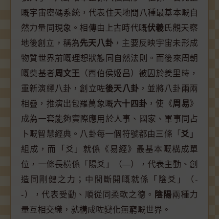
嘅宇宙密碼系統，代表住天地間八種最基本嘅自
然力量同現象。相傳由上古時代嘅
伏羲
氏觀天察
地後創立，稱為
先天八卦
，主要反映宇宙未形成
物質世界前嘅理想狀態同自然法則。而後來周朝
嘅奠基者
周文王
（西伯侯姬昌）被囚於羑里時，
重新演繹八卦，創立咗
後天八卦
，並將八卦兩兩
相疊，推演出包羅萬象嘅
六十四卦
，使《
周易
》
成為一套能夠實際應用於人事、國家、軍事同占
卜嘅智慧經典。八卦每一個符號都由三條「
爻
」
組成，而「爻」就係《易經》最基本嘅構成單
位，一條長橫係「陽爻」（—），代表主動、創
造同剛健之力；中間斷開嘅就係「陰爻」（-
-），代表受動、順從同柔軟之德。
陰陽
兩種力
量互相交織，就構成咗變化無窮嘅世界。