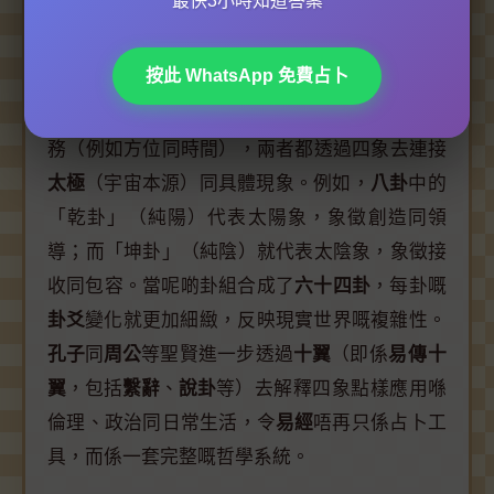
最快3小時知道答案
四象嘅影響亦體現喺
八卦
同
六十四卦
嘅結構上。
伏羲
創立嘅
先天八卦
同
周文王
發展嘅
後天八卦
，
按此 WhatsApp 免費占卜
都係以四象為基礎去演化。
先天八卦
強調自然規
律（例如天地定位），而
後天八卦
就側重人間事
務（例如方位同時間），兩者都透過四象去連接
太極
（宇宙本源）同具體現象。例如，
八卦
中的
「乾卦」（純陽）代表太陽象，象徵創造同領
導；而「坤卦」（純陰）就代表太陰象，象徵接
收同包容。當呢啲卦組合成了
六十四卦
，每卦嘅
卦爻
變化就更加細緻，反映現實世界嘅複雜性。
孔子
同
周公
等聖賢進一步透過
十翼
（即係
易傳十
翼
，包括
繫辭
、
說卦
等）去解釋四象點樣應用喺
倫理、政治同日常生活，令
易經
唔再只係占卜工
具，而係一套完整嘅哲學系統。