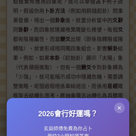
點樣實際應用四象呢？我可以舉個
占卜
例子說
明。假設你用
卜卦方法
（例如用銅錢起卦）問事
業發展，得出一個
卦象
後，就要分析當中的
爻辭
同
卦辭
，而四象就隱藏喺
爻
嘅變化裡便。每個
爻
都有陰陽屬性，而當
變爻
出現（即係陰轉陽或陽
轉陰），就會形成唔同嘅四象組合，影響
解卦
結
果。例如，如果
本卦
（初始卦）顯示「太陽」象
（代表積極進取），但有一個
變爻
令到卦象轉為
「少陰」，就可能暗示成功中隱藏危機，需要調
整策略。呢個過程唔係單純迷信，而係用
易經
嘅
框架去結構化思考，將抽象嘅吉凶轉化為具體嘅
行動建議。事實上，好多企業家同領袖都會用類
×
2026會行好運嗎？
似原則做風險管理，唔係求神問卦，而係借鑒
周
易
嘅智慧嚟避免極端決策。
玄燊師傅免費為你占卜