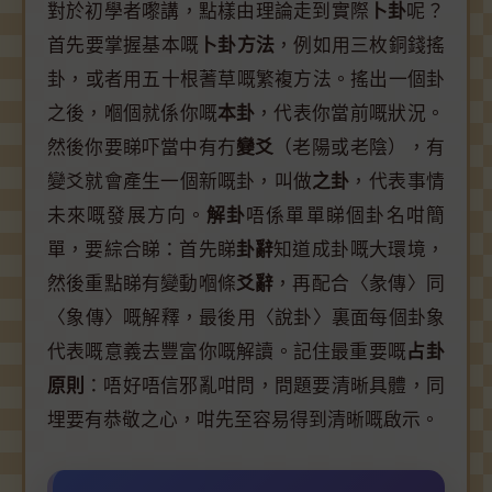
對於初學者嚟講，點樣由理論走到實際
卜卦
呢？
首先要掌握基本嘅
卜卦方法
，例如用三枚銅錢搖
卦，或者用五十根蓍草嘅繁複方法。搖出一個卦
之後，嗰個就係你嘅
本卦
，代表你當前嘅狀況。
然後你要睇吓當中有冇
變爻
（老陽或老陰），有
變爻就會產生一個新嘅卦，叫做
之卦
，代表事情
未來嘅發展方向。
解卦
唔係單單睇個卦名咁簡
單，要綜合睇：首先睇
卦辭
知道成卦嘅大環境，
然後重點睇有變動嗰條
爻辭
，再配合〈彖傳〉同
〈象傳〉嘅解釋，最後用〈說卦〉裏面每個卦象
代表嘅意義去豐富你嘅解讀。記住最重要嘅
占卦
原則
：唔好唔信邪亂咁問，問題要清晰具體，同
埋要有恭敬之心，咁先至容易得到清晰嘅啟示。