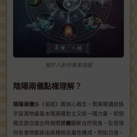
關於八卦的專業插圖
陰陽兩儀點樣理解？
陰陽兩儀
係《易經》嘅核心概念，簡單嚟講就係
宇宙萬物最基本嘅兩種對立又統一嘅力量。呢個
概念源自遠古時期嘅
伏羲
觀察自然現象，佢發現
所有事物都係由兩種相反屬性構成，例如日夜、