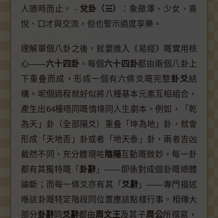
人適時而止。 -
兌卦（☱）
：象徵澤、少女、喜
悅、口才與交流，但也警示過度享樂。
理解單個八卦之後，就要進入《易經》嘅實用核
心——
六十四卦
。每個
六十四卦
都由兩個八卦上
下重叠而成，形成一個有六條爻嘅完整
卦爻
結
構。呢個過程就好似將八種基本元素互相組合，
產生出64種唔同嘅情境同人生劇本。例如，「乾
為天」卦（全部陽爻）重叠「坤為地」卦，就會
形成「天地否」卦或者「地天泰」卦，兩者吉凶
截然不同，充分體現咗
陰陽
互動嘅微妙。每一卦
都有其獨特嘅「
卦辭
」——即係對成個卦嘅總體
論斷；而每一條爻亦有其「
爻辭
」——專門描述
喺該卦嘅特定階段同位置應該點樣行事。相傳大
部分
卦辭
同
爻辭
都由
周文王
及其子
周公
所撰寫，