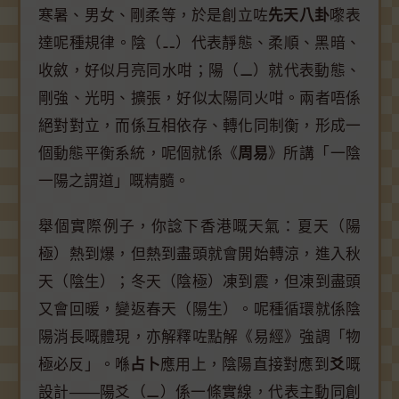
寒暑、男女、剛柔等，於是創立咗
先天八卦
嚟表
達呢種規律。陰（⚋）代表靜態、柔順、黑暗、
收斂，好似月亮同水咁；陽（⚊）就代表動態、
剛強、光明、擴張，好似太陽同火咁。兩者唔係
絕對對立，而係互相依存、轉化同制衡，形成一
個動態平衡系統，呢個就係《
周易
》所講「一陰
一陽之謂道」嘅精髓。
舉個實際例子，你諗下香港嘅天氣：夏天（陽
極）熱到爆，但熱到盡頭就會開始轉涼，進入秋
天（陰生）；冬天（陰極）凍到震，但凍到盡頭
又會回暖，變返春天（陽生）。呢種循環就係陰
陽消長嘅體現，亦解釋咗點解《易經》強調「物
極必反」。喺
占卜
應用上，陰陽直接對應到
爻
嘅
設計——陽爻（⚊）係一條實線，代表主動同創