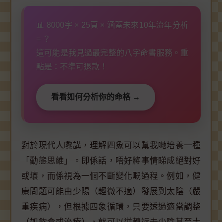
📊 8000字 × 25頁 × 涵蓋未來10年流年分析
= ？
這可能是我見過最完整的八字命書服務。重
點是：不準可退款！
看看如何分析你的命格 →
對於現代人嚟講，理解四象可以幫我哋培養一種
「動態思維」。即係話，唔好將事情睇成絕對好
或壞，而係視為一個不斷變化嘅過程。例如，健
康問題可能由少陽（輕微不適）發展到太陰（嚴
重疾病），但根據四象循環，只要透過適當調整