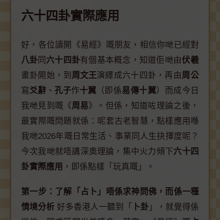
六十四卦實際應用
好，各位讀開《易經》嘅朋友，相信你哋已經對
八卦
同
六十四卦
有個基本概念，知道佢哋由
伏羲
畫卦開始，到
周文王
演繹成六十四卦，再由
周公
寫
爻辭
、
孔子
作
十翼
（即係
易傳十翼
）而成今日
我哋見到嘅《
周易
》。但係，知道咗理論之後，
最實際嘅問題就係：呢套古老智慧，點樣應用喺
我哋2026年嘅日常生活、事業同人生抉擇度呢？
今次我哋就唔講深奧理論，集中火力傾下
六十四
卦實際應用
，即係點樣「玩真嘅」。
第一步：了解「占卜」唔係求神問佛，而係一種
情境分析
好多香港人一聽到「
卜卦
」，就覺得係