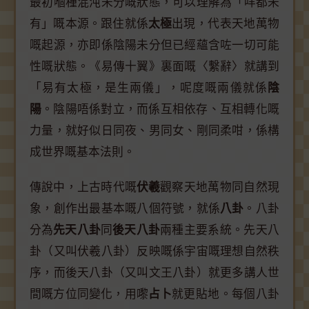
最初嗰種混沌未分嘅狀態，可以理解為「咩都未
有」嘅本源。跟住就係
太極
出現，代表天地萬物
嘅起源，亦即係陰陽未分但已經蘊含咗一切可能
性嘅狀態。《易傳十翼》裏面嘅〈繫辭〉就講到
「易有太極，是生兩儀」，呢度嘅兩儀就係
陰
陽
。陰陽唔係對立，而係互相依存、互相轉化嘅
力量，就好似日同夜、男同女、剛同柔咁，係構
成世界嘅基本法則。
傳說中，上古時代嘅
伏羲
觀察天地萬物同自然現
象，創作出最基本嘅八個符號，就係
八卦
。八卦
分為
先天八卦
同
後天八卦
兩種主要系統。先天八
卦（又叫伏羲八卦）反映嘅係宇宙嘅理想自然秩
序，而後天八卦（又叫文王八卦）就更多講人世
間嘅方位同變化，用嚟
占卜
就更貼地。每個八卦