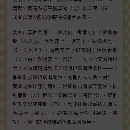
管理公司時點樣平衡獎勵（陽）同規範（陰），
或者處理人際關係時點樣剛柔並濟。
要真正掌握陰陽，一定要玩下
卦象
分析。譬如
泰
卦
（地天泰）係陰在上、陽在下，象徵地氣下
降、天氣上升，兩者交流所以吉利；相反
否卦
（天地否）就陽在上、陰在下，天地唔交通所以
閉塞。呢種結構反映咗陰陽位置嘅重要性——唔
係邊個強邊個弱嘅問題，而係點樣配合。另外，
變爻
嘅處理亦好關鍵：假如你占問事業發展，抽
到
離卦
（火）但第三爻係變爻（陽變陰），成個
卦就會變成
震卦
（雷），意味住你要從依家嘅光
明擴張（離火），轉為準備行動同突破（震
動），呢個就係陰陽轉化嘅實際應用。