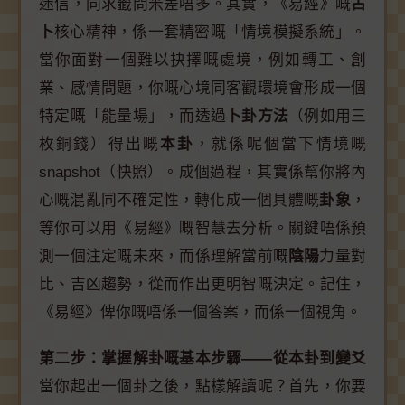
迷信，同求籤問米差唔多。其實，《易經》嘅
占
卜
核心精神，係一套精密嘅「情境模擬系統」。
當你面對一個難以抉擇嘅處境，例如轉工、創
業、感情問題，你嘅心境同客觀環境會形成一個
特定嘅「能量場」，而透過
卜卦方法
（例如用三
枚銅錢）得出嘅
本卦
，就係呢個當下情境嘅
snapshot（快照）。成個過程，其實係幫你將內
心嘅混亂同不確定性，轉化成一個具體嘅
卦象
，
等你可以用《易經》嘅智慧去分析。關鍵唔係預
測一個注定嘅未來，而係理解當前嘅
陰陽
力量對
比、吉凶趨勢，從而作出更明智嘅決定。記住，
《易經》俾你嘅唔係一個答案，而係一個視角。
第二步：掌握解卦嘅基本步驟——從本卦到變爻
當你起出一個卦之後，點樣解讀呢？首先，你要