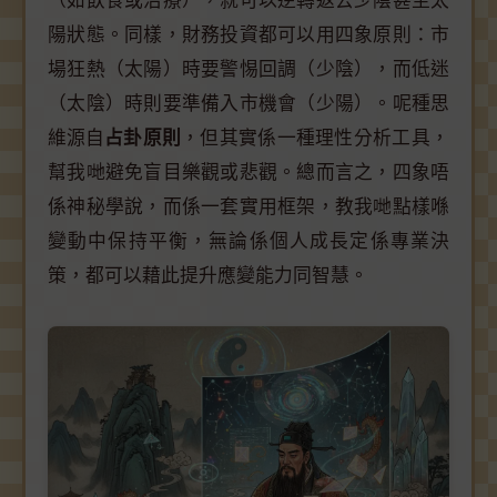
（如飲食或治療），就可以逆轉返去少陰甚至太
陽狀態。同樣，財務投資都可以用四象原則：市
場狂熱（太陽）時要警惕回調（少陰），而低迷
（太陰）時則要準備入市機會（少陽）。呢種思
維源自
占卦原則
，但其實係一種理性分析工具，
幫我哋避免盲目樂觀或悲觀。總而言之，四象唔
係神秘學說，而係一套實用框架，教我哋點樣喺
變動中保持平衡，無論係個人成長定係專業決
策，都可以藉此提升應變能力同智慧。