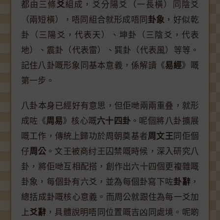
都由三條
爻
組成，爻分陽爻（一長橫）同陰爻
（兩短橫），唔同組合就形成唔同
卦象
，好似乾
卦（三陽爻，代表天）、坤卦（三陰爻，代表
地）、震卦（代表雷）、巽卦（代表風）等等。
記住八卦嘅形象同基本意義，係解讀《
易經
》嘅
第一步。
八卦本身已經好有意思，但佢哋兩兩重叠，就形
成咗《
周易
》核心嘅
六十四卦
。呢個將八卦擴展
嘅工作，傳統上歸功於周朝奠基者
周文王
同佢個
仔
周公
。文王被商纣王囚禁嘅時候，深入研究八
卦，將佢哋互相配搭，創作出六十四個更複雜嘅
卦象，每個卦有六爻，並為每個卦寫下咗
卦辭
，
總括成卦嘅核心意義。而周公就跟住為每一爻加
上
爻辭
，具體說明唔同位置嘅吉凶同處境。呢啲