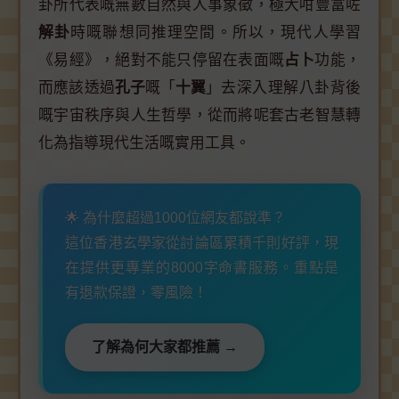
卦所代表嘅無數自然與人事象徵，極大咁豐富咗
解卦
時嘅聯想同推理空間。所以，現代人學習
《易經》，絕對不能只停留在表面嘅
占卜
功能，
而應該透過
孔子
嘅「
十翼
」去深入理解八卦背後
嘅宇宙秩序與人生哲學，從而將呢套古老智慧轉
化為指導現代生活嘅實用工具。
🌟 為什麼超過1000位網友都說準？
這位香港玄學家從討論區累積千則好評，現
在提供更專業的8000字命書服務。重點是
有退款保證，零風險！
了解為何大家都推薦 →