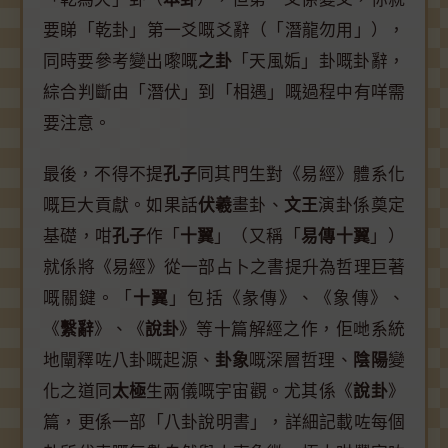
要睇「乾卦」第一爻嘅爻辭（「潛龍勿用」），
同時要參考變出嚟嘅
之卦
「天風姤」卦嘅卦辭，
綜合判斷由「潛伏」到「相遇」嘅過程中有咩需
要注意。
最後，不得不提
孔子
同其門生對《易經》體系化
嘅巨大貢獻。如果話
伏羲
畫卦、
文王
演卦係奠定
基礎，咁
孔子
作「
十翼
」（又稱「
易傳十翼
」）
就係將《易經》從一部占卜之書提升為哲理巨著
嘅關鍵。「
十翼
」包括《彖傳》、《象傳》、
《
繫辭
》、《
說卦
》等十篇解經之作，佢哋系統
地闡釋咗八卦嘅起源、
卦象
嘅深層哲理、
陰陽
變
化之道同
太極
生兩儀嘅宇宙觀。尤其係《
說卦
》
篇，更係一部「八卦說明書」，詳細記載咗每個