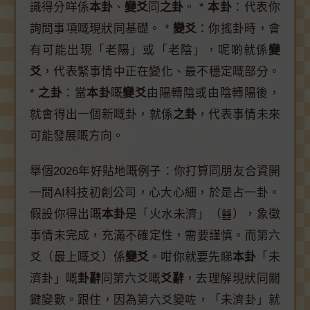
識得分咩係
本卦
、
變爻
同
之卦
。 *
本卦
：代表你
詢問事項嘅現狀同基礎。 *
變爻
：你搖卦時，會
有可能出現「老陽」或「老陰」，呢啲就係
變
爻
，代表緊事情中正在變化、最不穩定嘅部分。
*
之卦
：當
本卦
嘅
變爻
由陽轉陰或由陰轉陽後，
就會得出一個新嘅卦，就係
之卦
，代表事情未來
可能發展嘅方向。
舉個2026年好貼地嘅例子：你打算同朋友合資開
一間AI科技初創公司，心大心細，於是占一卦。
假設你得出嘅
本卦
是「火水未濟」（䷾），象徵
事情未完成，充滿不確定性，需要謹慎。而第六
爻（最上嘅爻）係
變爻
。咁你就要先睇
本卦
「未
濟卦」嘅
卦辭
同第六爻嘅
爻辭
，去理解現狀同關
鍵變數。跟住，因為第六爻變咗，「未濟卦」就