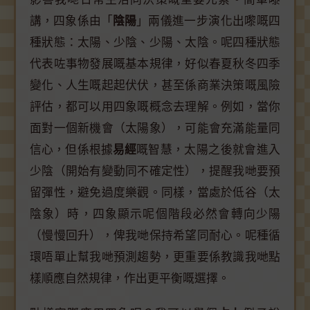
講，四象係由「
陰陽
」兩儀進一步演化出嚟嘅四
種狀態：太陽、少陰、少陽、太陰。呢四種狀態
代表咗事物發展嘅基本規律，好似春夏秋冬四季
變化、人生嘅起起伏伏，甚至係商業決策嘅風險
評估，都可以用四象嘅概念去理解。例如，當你
面對一個新機會（太陽象），可能會充滿能量同
信心，但係根據
易經
嘅智慧，太陽之後就會進入
少陰（開始有變動同不確定性），提醒我哋要預
留彈性，避免過度樂觀。同樣，當處於低谷（太
陰象）時，四象顯示呢個階段必然會轉向少陽
（慢慢回升），俾我哋保持希望同耐心。呢種循
環唔單止幫我哋預測趨勢，更重要係教識我哋點
樣順應自然規律，作出更平衡嘅選擇。