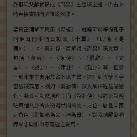
卦辭
同
爻辭
就構成《周易》古經嘅主體，係
占卜
時直接查閱同解讀嘅依據。
要真正理解同應用《易經》，就唔可以唔提
孔子
同佢嘅門生們貢獻嘅《
十翼
》（即係《
易
傳
》）。《十翼》係十篇解說《周易》嘅文章，
包括〈彖傳〉、〈象傳〉、〈繫辭〉、〈文
言〉、〈說卦〉、〈序卦〉、〈雜卦〉等，佢將
一部本來主要用於
占卜
嘅古書，提升到哲學同宇
宙觀嘅高度。例如〈繫辭傳〉深入解釋咗陰陽變
化、卦爻互動嘅原理；而〈說卦傳〉就詳細說明
咗每個八卦所象徵嘅世間萬物、方位、屬性同家
庭角色（例如乾為父、坤為母），對我哋
解卦
嗰
陣聯想同引申意義極之有用。