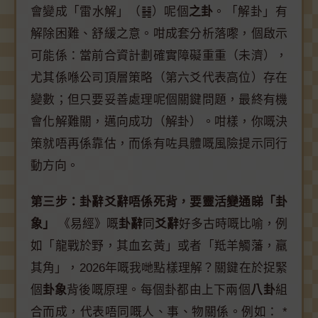
會變成「雷水解」（䷧）呢個
之卦
。「解卦」有
解除困難、舒緩之意。咁成套分析落嚟，個啟示
可能係：當前合資計劃確實障礙重重（未濟），
尤其係喺公司頂層策略（第六爻代表高位）存在
變數；但只要妥善處理呢個關鍵問題，最終有機
會化解難關，邁向成功（解卦）。咁樣，你嘅決
策就唔再係靠估，而係有咗具體嘅風險提示同行
動方向。
第三步：卦辭爻辭唔係死背，要靈活變通睇「卦
象」
《易經》嘅
卦辭
同
爻辭
好多古時嘅比喻，例
如「龍戰於野，其血玄黃」或者「羝羊觸藩，羸
其角」，2026年嘅我哋點樣理解？關鍵在於捉緊
個
卦象
背後嘅原理。每個卦都由上下兩個
八卦
組
合而成，代表唔同嘅人、事、物關係。例如： *