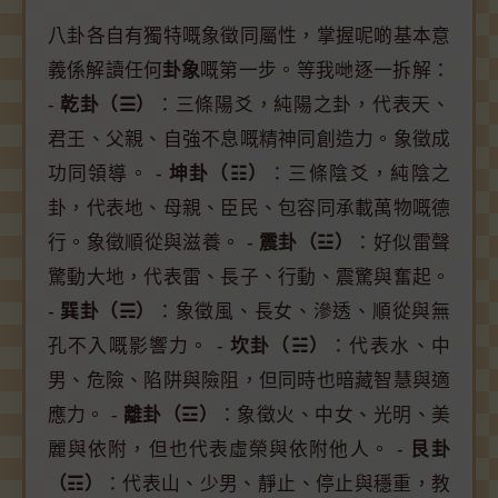
八卦各自有獨特嘅象徵同屬性，掌握呢啲基本意
義係解讀任何
卦象
嘅第一步。等我哋逐一拆解：
-
乾卦（☰）
：三條陽爻，純陽之卦，代表天、
君王、父親、自強不息嘅精神同創造力。象徵成
功同領導。 -
坤卦（☷）
：三條陰爻，純陰之
卦，代表地、母親、臣民、包容同承載萬物嘅德
行。象徵順從與滋養。 -
震卦（☳）
：好似雷聲
驚動大地，代表雷、長子、行動、震驚與奮起。
-
巽卦（☴）
：象徵風、長女、滲透、順從與無
孔不入嘅影響力。 -
坎卦（☵）
：代表水、中
男、危險、陷阱與險阻，但同時也暗藏智慧與適
應力。 -
離卦（☲）
：象徵火、中女、光明、美
麗與依附，但也代表虛榮與依附他人。 -
艮卦
（☶）
：代表山、少男、靜止、停止與穩重，教