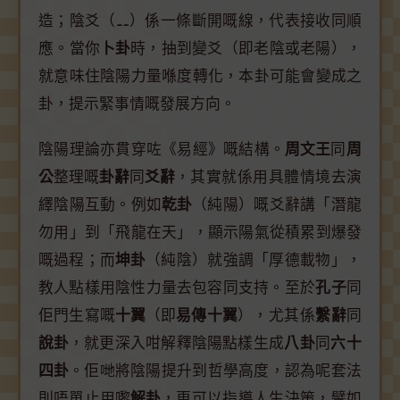
造；陰爻（⚋）係一條斷開嘅線，代表接收同順
應。當你
卜卦
時，抽到變爻（即老陰或老陽），
就意味住陰陽力量喺度轉化，本卦可能會變成之
卦，提示緊事情嘅發展方向。
陰陽理論亦貫穿咗《易經》嘅結構。
周文王
同
周
公
整理嘅
卦辭
同
爻辭
，其實就係用具體情境去演
繹陰陽互動。例如
乾卦
（純陽）嘅爻辭講「潛龍
勿用」到「飛龍在天」，顯示陽氣從積累到爆發
嘅過程；而
坤卦
（純陰）就強調「厚德載物」，
教人點樣用陰性力量去包容同支持。至於
孔子
同
佢門生寫嘅
十翼
（即
易傳十翼
），尤其係
繫辭
同
說卦
，就更深入咁解釋陰陽點樣生成
八卦
同
六十
四卦
。佢哋將陰陽提升到哲學高度，認為呢套法
則唔單止用嚟
解卦
，更可以指導人生決策，譬如