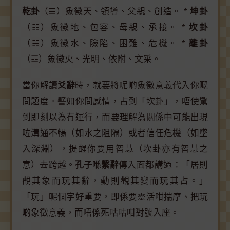
乾卦
（☰）象徵天、領導、父親、創造。 *
坤卦
（☷）象徵地、包容、母親、承接。 *
坎卦
（☵）象徵水、險陷、困難、危機。 *
離卦
（☲）象徵火、光明、依附、文采。
當你解讀
爻辭
時，就要將呢啲象徵意義代入你嘅
問題度。譬如你問感情，占到「坎卦」，唔使驚
到即刻以為冇運行，而要理解為關係中可能出現
咗溝通不暢（如水之阻隔）或者信任危機（如墜
入深淵），提醒你要用智慧（坎卦亦有智慧之
意）去跨越。
孔子
喺
繫辭
傳入面都講過：「居則
觀其象而玩其辭，動則觀其變而玩其占。」
「玩」呢個字好重要，即係要靈活咁揣摩、把玩
啲象徵意義，而唔係死咕咕咁對號入座。