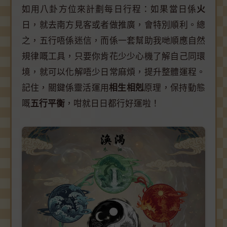
如用八卦方位來計劃每日行程：如果當日係
火
日，就去南方見客或者做推廣，會特別順利。總
之，五行唔係迷信，而係一套幫助我哋順應自然
規律嘅工具，只要你肯花少少心機了解自己同環
境，就可以化解唔少日常麻煩，提升整體運程。
記住，關鍵係靈活運用
相生相剋
原理，保持動態
嘅
五行平衡
，咁就日日都行好運啦！