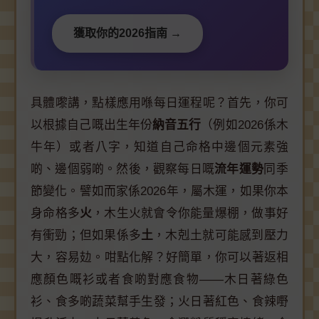
獲取你的2026指南 →
具體嚟講，點樣應用喺每日運程呢？首先，你可
以根據自己嘅出生年份
納音五行
（例如2026係木
牛年）或者八字，知道自己命格中邊個元素強
啲、邊個弱啲。然後，觀察每日嘅
流年運勢
同季
節變化。譬如而家係2026年，屬木運，如果你本
身命格多
火
，木生火就會令你能量爆棚，做事好
有衝勁；但如果係多
土
，木剋土就可能感到壓力
大，容易攰。咁點化解？好簡單，你可以著返相
應顏色嘅衫或者食啲對應食物——木日著綠色
衫、食多啲蔬菜幫手生發；火日著紅色、食辣嘢