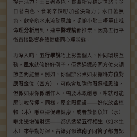
提升活力；土日著黃色、食澱粉質穩定情緒；金
日著白色、食啲辛辣嘢加強決斷力；水日著黑
色、飲多啲水來流動思維。呢啲小貼士唔單止喺
命理分析
用到，連
中醫理論
都推崇，因為五行平
衡直接影響身體健康同心理狀態。
再深入啲，
五行學說
唔止影響個人，仲同環境互
動。
風水
就係好好例子，佢透過擺設同方位來調
節空間能量。例如，你個辦公桌如果擺喺
方位對
應
嘅
金
位（西方），可能會加強你嘅邏輯思維，
但係如果你係創作人，需要
木
嘅創意，咁就可能
壓制咗發揮。同樣，屋企嘅擺設——好似放盆植
物（木）喺東邊促進健康，或者放個魚缸（水）
喺北邊增強財運——都係透過
五行相生
（如水生
木）來帶動好運。古籍好似
淮南子
同
管子
都有記