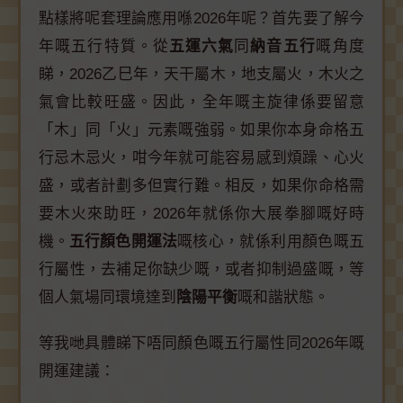
點樣將呢套理論應用喺2026年呢？首先要了解今
年嘅五行特質。從
五運六氣
同
納音五行
嘅角度
睇，2026乙巳年，天干屬木，地支屬火，木火之
氣會比較旺盛。因此，全年嘅主旋律係要留意
「木」同「火」元素嘅強弱。如果你本身命格五
行忌木忌火，咁今年就可能容易感到煩躁、心火
盛，或者計劃多但實行難。相反，如果你命格需
要木火來助旺，2026年就係你大展拳腳嘅好時
機。
五行顏色開運法
嘅核心，就係利用顏色嘅五
行屬性，去補足你缺少嘅，或者抑制過盛嘅，等
個人氣場同環境達到
陰陽平衡
嘅和諧狀態。
等我哋具體睇下唔同顏色嘅五行屬性同2026年嘅
開運建議：