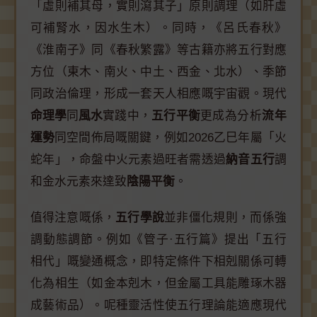
「虛則補其母，實則瀉其子」原則調理（如肝虛
可補腎水，因水生木）。同時，《呂氏春秋》
《淮南子》同《春秋繁露》等古籍亦將五行對應
方位（東木、南火、中土、西金、北水）、季節
同政治倫理，形成一套天人相應嘅宇宙觀。現代
命理學
同
風水
實踐中，
五行平衡
更成為分析
流年
運勢
同空間佈局嘅關鍵，例如2026乙巳年屬「火
蛇年」，命盤中火元素過旺者需透過
納音五行
調
和金水元素來達致
陰陽平衡
。
值得注意嘅係，
五行學說
並非僵化規則，而係強
調動態調節。例如《管子·五行篇》提出「五行
相代」嘅變通概念，即特定條件下相剋關係可轉
化為相生（如金本剋木，但金屬工具能雕琢木器
成藝術品）。呢種靈活性使五行理論能適應現代