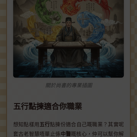
關於尚書的專業插圖
五行點揀適合你職業
想知點樣用
五行
點揀份適合自己嘅職業？其實呢
套古老智慧唔單止係
中醫
嘅核心，仲可以幫你解