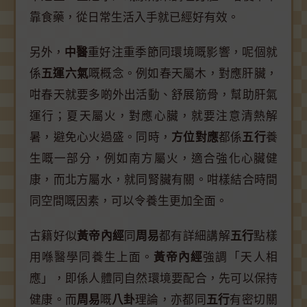
靠食藥，從日常生活入手就已經好有效。
另外，
中醫
重好注重季節同環境嘅影響，呢個就
係
五運六氣
嘅概念。例如春天屬木，對應肝臟，
咁春天就要多啲外出活動、舒展筋骨，幫助肝氣
運行；夏天屬火，對應心臟，就要注意清熱解
暑，避免心火過盛。同時，
方位對應
都係
五行
養
生嘅一部分，例如南方屬火，適合強化心臟健
康，而北方屬水，就同腎臟有關。咁樣結合時間
同空間嘅因素，可以令養生更加全面。
古籍好似
黃帝內經
同
周易
都有詳細講解
五行
點樣
用喺醫學同養生上面。
黃帝內經
強調「天人相
應」，即係人體同自然環境要配合，先可以保持
健康。而
周易
嘅
八卦
理論，亦都同
五行
有密切關