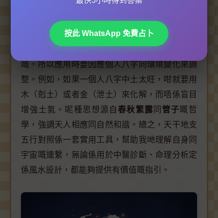
最快3小時得到答案
但要留意，五行對照唔係僵化不變嘅，關鍵在於
按此 WhatsApp 免費占卜
動態平衡。
五行相剋
（例如木剋土、火剋金）同
五行相生
（例如木生火、火生土）係不斷循環
嘅，所以應用時要因應個人八字同環境變化來調
整。例如，如果一個人八字中土太旺，咁就要用
木（剋土）或者金（泄土）來化解，而唔係盲目
增強土氣。呢種思想源自
春秋繁露
同
管子
嘅哲
學，強調天人相應同自然和諧。總之，天干地支
五行對照係一套實用工具，幫助我哋理解自身同
宇宙嘅連繫，無論係用於中醫診斷、命理分析定
係風水設計，都能夠提供有價值嘅指引。