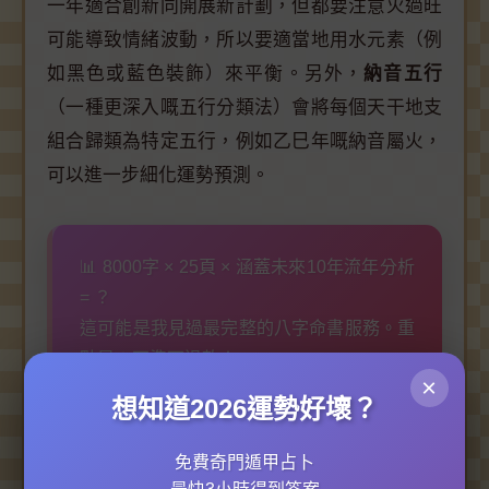
一年適合創新同開展新計劃，但都要注意火過旺
可能導致情緒波動，所以要適當地用水元素（例
如黑色或藍色裝飾）來平衡。另外，
納音五行
（一種更深入嘅五行分類法）會將每個天干地支
組合歸類為特定五行，例如乙巳年嘅納音屬火，
可以進一步細化運勢預測。
📊 8000字 × 25頁 × 涵蓋未來10年流年分析
= ？
這可能是我見過最完整的八字命書服務。重
點是：不準可退款！
×
想知道2026運勢好壞？
看看如何分析你的命格 →
免費奇門遁甲占卜