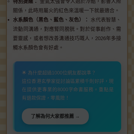
特別提醒：
金氣太強會令人過於冷酷，影響人際
關係，此時用屬火的紅色來溫暖一下就最適合。
水系顏色（黑色、藍色、灰色）：
水代表智慧、
流動同溝通，對應腎同膀胱。對於從事創作、需
要靈感，或者想改善溝通技巧嘅人，2026年多接
觸水系顏色會有好處。
🌟 為什麼超過1000位網友都說準？
這位香港玄學家從討論區累積千則好評，現
在提供更專業的8000字命書服務。重點是
有退款保證，零風險！
了解為何大家都推薦 →