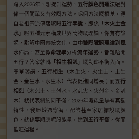
踏入2026年，想提升運勢，
五行顏色開運法
絕對
係一個簡單又有效嘅方法。呢個方法嘅根基，源
自老祖宗流傳落嚟嘅
五行學說
，即係「
木火土金
水
」呢五種元素構成世界萬物嘅理論。你有冇諗
過，點解中國傳統文化，由
中醫
嘅
臟腑理論
到
風
水
佈局，甚至係
命理學
分析
流年運勢
，都離唔開
五行？答案就喺「
相生相剋
」嘅動態平衡入面。
簡單嚟講，
五行相生
（木生火、火生土、土生
金、金生水、水生木）代表促進同增長；而
五行
相剋
（木剋土、土剋水、水剋火、火剋金、金剋
木）就代表制約同平衡。2026年嘅能量場有其獨
特性，我哋透過穿著、配飾甚至家居擺設嘅顏
色，就係要順應呢股能量，達到
五行平衡
，從而
催旺運程。