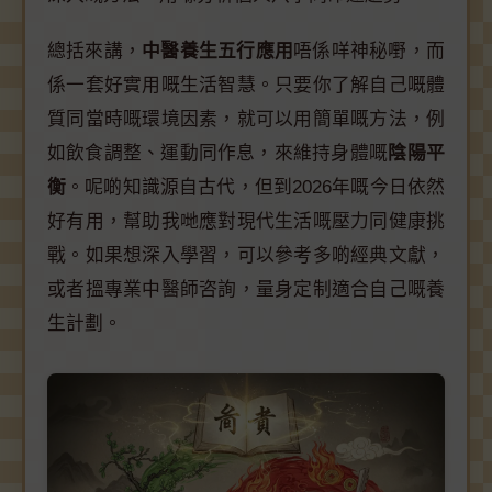
總括來講，
中醫養生五行應用
唔係咩神秘嘢，而
係一套好實用嘅生活智慧。只要你了解自己嘅體
質同當時嘅環境因素，就可以用簡單嘅方法，例
如飲食調整、運動同作息，來維持身體嘅
陰陽平
衡
。呢啲知識源自古代，但到2026年嘅今日依然
好有用，幫助我哋應對現代生活嘅壓力同健康挑
戰。如果想深入學習，可以參考多啲經典文獻，
或者搵專業中醫師咨詢，量身定制適合自己嘅養
生計劃。