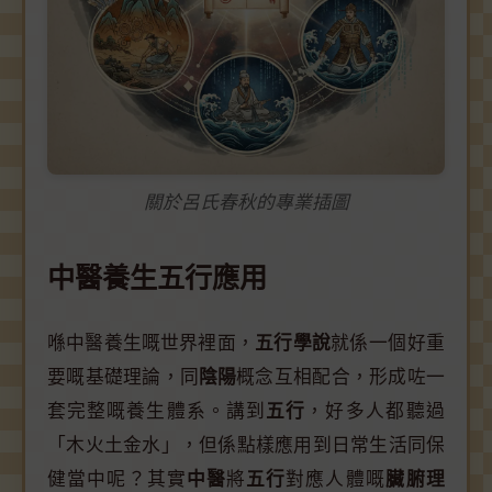
關於呂氏春秋的專業插圖
中醫養生五行應用
喺中醫養生嘅世界裡面，
五行學說
就係一個好重
要嘅基礎理論，同
陰陽
概念互相配合，形成咗一
套完整嘅養生體系。講到
五行
，好多人都聽過
「木火土金水」，但係點樣應用到日常生活同保
健當中呢？其實
中醫
將
五行
對應人體嘅
臟腑理