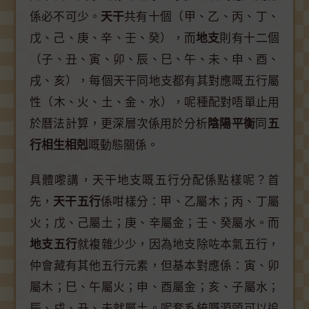
係必不可少。
天干
共有十個（甲、乙、丙、丁、
戊、己、庚、辛、壬、癸），而
地支
則有十二個
（子、丑、寅、卯、辰、巳、午、未、申、酉、
戌、亥），每個天干同地支都有其對應嘅五行屬
性（木、火、土、金、水），呢種配對唔單止用
於曆法計算，更深層次係用於分析
陰陽平衡
同
五
行相生相剋
嘅動態關係。
具體嚟講，天干地支嘅五行分配係點樣呢？首
先，
天干五行
係咁樣分：甲、乙屬木；丙、丁屬
火；戊、己屬土；庚、辛屬金；壬、癸屬水。而
地支五行
就複雜少少，因為地支除咗本氣五行，
仲會藏有其他五行元素，但基本對應係：寅、卯
屬木；巳、午屬火；申、酉屬金；亥、子屬水；
辰、戌、丑、未就屬土。呢套系統嘅源頭可以追