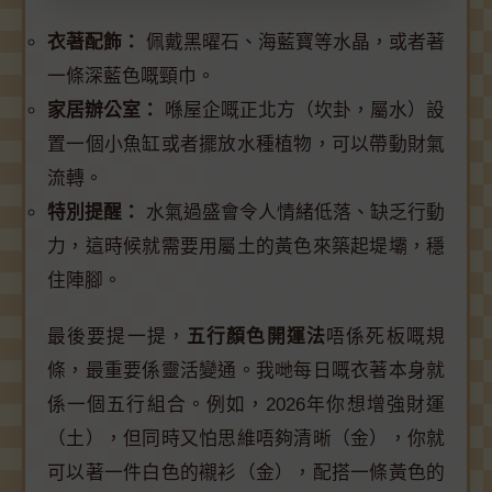
衣著配飾：
佩戴黑曜石、海藍寶等水晶，或者著
一條深藍色嘅頸巾。
家居辦公室：
喺屋企嘅正北方（坎卦，屬水）設
置一個小魚缸或者擺放水種植物，可以帶動財氣
流轉。
特別提醒：
水氣過盛會令人情緒低落、缺乏行動
力，這時候就需要用屬土的黃色來築起堤壩，穩
住陣腳。
最後要提一提，
五行顏色開運法
唔係死板嘅規
條，最重要係靈活變通。我哋每日嘅衣著本身就
係一個五行組合。例如，2026年你想增強財運
（土），但同時又怕思維唔夠清晰（金），你就
可以著一件白色的襯衫（金），配搭一條黃色的