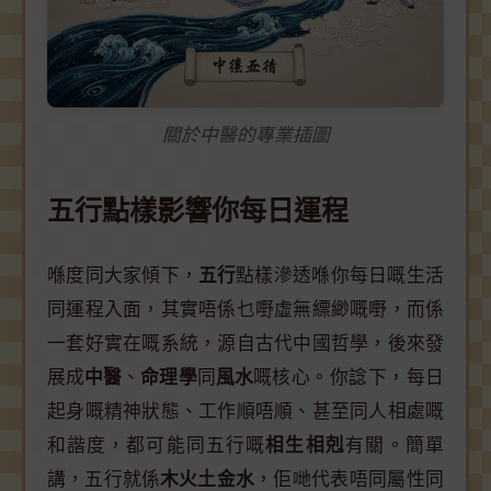
關於中醫的專業插圖
五行點樣影響你每日運程
喺度同大家傾下，
五行
點樣滲透喺你每日嘅生活
同運程入面，其實唔係乜嘢虛無縹緲嘅嘢，而係
一套好實在嘅系統，源自古代中國哲學，後來發
展成
中醫
、
命理學
同
風水
嘅核心。你諗下，每日
起身嘅精神狀態、工作順唔順、甚至同人相處嘅
和諧度，都可能同五行嘅
相生相剋
有關。簡單
講，五行就係
木火土金水
，佢哋代表唔同屬性同