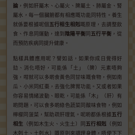
論
，例如肝屬木、心屬火、脾屬土、肺屬金、腎
屬水，每一個臟腑都有相應嘅功能同特性。養生
就係要根據呢個
五行相生相剋
嘅原理，去調整飲
食、作息同運動，達到
陰陽平衡
同
五行平衡
，從
而預防疾病同提升健康。
點樣具體應用呢？譬如話，如果你成日覺得好
攰、消化唔好，可能係「土」（脾）元素唔夠
強，咁就可以多啲食黃色同甘味嘅食物，例如南
瓜、小米同紅棗，去強化脾胃功能。又或者如果
你容易情緒波動、眼乾，可能係「木」（肝）有
啲問題，可以食多啲綠色蔬菜同酸味食物，例如
檸檬同菠菜，幫助疏肝理氣。呢啲都係根據
五行
相生
（例如木生火、火生土）同
五行相剋
（例如
木剋土、土剋水）嘅原則來調理身體，唔使下下