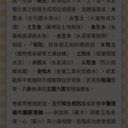
說。所謂「
相生
」即係指木、火、土、金、水五
種元素之間嘅生成同促進關係，具體循環係：
木
生火
（古代鑽木取火）、
火生土
（火燒物成灰
燼）、
土生金
（礦物從土地開採）、
金生水
（金
屬表面凝結水珠）、
水生木
（水源滋養植物）。
相反，「
相剋
」就係相互制約嘅過程：
木剋土
（植物根系破壞土壤結構）、
土剋水
（堤壩阻擋
水流）、
水剋火
（水能滅火）、
火剋金
（烈火熔
解金屬）、
金剋木
（金屬工具砍伐樹木）。呢套
動態平衡機制不僅解釋自然現象，更貫穿
陰陽
哲
學、
八卦
推演同
五運六氣
等理論體系。
喺實際應用層面，
五行相生相剋
直接影響
中醫理
論
嘅
臟腑理論
——例如肝（屬木）與膽互為表
裡，心（屬火）與小腸相關，而臨床治療會根據