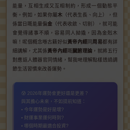
能量，互相生成又互相制約，形成一個動態平
衡。例如，如果你屬
木
（代表生長、向上），但
係當日嘅能量偏
金
（代表收斂、切割），就可能
會覺得諸事不順，容易同人拗撬，因為金剋木
嘛！呢個概念喺古籍好似
黃帝內經
同
周易
都有詳
細講解，尤其係
黃帝內經
嘅
臟腑理論
，就將五行
對應返人體器官同情緒，幫我哋理解點樣透過調
節生活習慣來改善運勢。
😰 2026年運勢會更好還是更差？
與其擔心未來，不如提前知道：
• 今年運勢是好是壞?
• 財運事業運何時到?
• 哪個時期最適合投資?