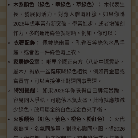
木系顏色（綠色、翠綠色、草綠色）：
木代表生
長、發展同活力，對應人體嘅肝膽。如果你喺
2026年想事業有新突破、學業進步，或者增強創
作力，多啲運用綠色就啱晒。例如，你可以：
衣著配飾：
佩戴綠幽靈、孔雀石等綠色水晶手
鏈，或者著一件綠色嘅上衣。
家居辦公室：
喺屋企嘅正東方（八卦中嘅震卦，
屬木）擺放一盆健康嘅綠色植物，例如黃金葛或
富貴竹，可以直接催旺財運同事業運。
特別提醒：
如果2026年你覺得自己脾氣暴躁、
容易同人爭執，可能係木氣太盛，此時就應該減
少綠色，改用屬金的白色或金色來平衡。
火系顏色（紅色、紫色、橙色、粉紅色）：
火代
表熱情、名氣同能量，對應心臟同小腸。想2026