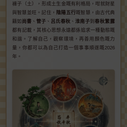
褲子（土），形成土生金嘅有利格局，咁就財星
與智慧並旺。記住，
陰陽五行
嘅智慧，由古代典
籍如
尚書
、
管子
、
呂氏春秋
、
淮南子
到
春秋繁露
都有記載，其核心思想永遠都係追求一種動態嘅
和諧。了解自己，觀察環境，再善用顏色嘅力
量，你都可以為自己打造一個事事順遂嘅2026
年。