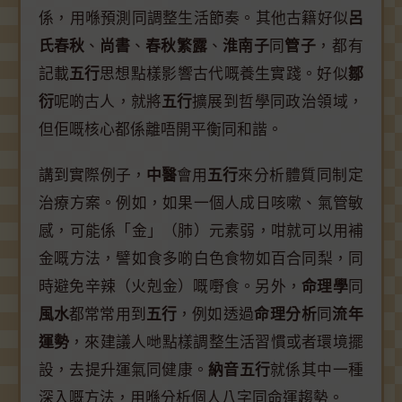
係，用喺預測同調整生活節奏。其他古籍好似
呂
氏春秋
、
尚書
、
春秋繁露
、
淮南子
同
管子
，都有
記載
五行
思想點樣影響古代嘅養生實踐。好似
鄒
衍
呢啲古人，就將
五行
擴展到哲學同政治領域，
但佢嘅核心都係離唔開平衡同和諧。
講到實際例子，
中醫
會用
五行
來分析體質同制定
治療方案。例如，如果一個人成日咳嗽、氣管敏
感，可能係「金」（肺）元素弱，咁就可以用補
金嘅方法，譬如食多啲白色食物如百合同梨，同
時避免辛辣（火剋金）嘅嘢食。另外，
命理學
同
風水
都常常用到
五行
，例如透過
命理分析
同
流年
運勢
，來建議人哋點樣調整生活習慣或者環境擺
設，去提升運氣同健康。
納音五行
就係其中一種
深入嘅方法，用喺分析個人八字同命運趨勢。