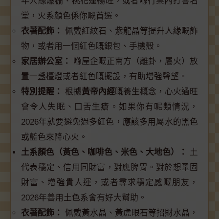
年人緣爆棚、桃花運暢旺，或者喺行業內打響名
堂，火系顏色係你嘅首選。
衣著配飾：
佩戴紅紋石、紫龍晶等提升人緣嘅飾
物，或者用一個紅色嘅銀包、手機殼。
家居辦公室：
喺屋企嘅正南方（離卦，屬火）放
置一盞檯燈或者紅色嘅擺設，有助增強聲望。
特別提醒：
根據
黃帝內經
嘅養生概念，心火過旺
會令人失眠、口舌生瘡。如果你有呢類情況，
2026年就要避免過多紅色，應該多用屬水的黑色
或藍色來降心火。
土系顏色（黃色、咖啡色、米色、大地色）：
土
代表穩定、信用同財富，對應脾胃。對於想鞏固
財富、增強貴人運，或者尋求穩定感嘅朋友，
2026年善用土色系會有好大幫助。
衣著配飾：
佩戴黃水晶、黃虎眼石等招財水晶，