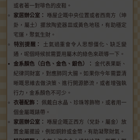
或者著一對啡色的皮鞋。
家居辦公室：
喺屋企嘅中央位置或者西南方（坤
卦，屬土）擺放陶瓷器皿或黃色地毯，有助穩定
宅運，聚氣生財。
特別提醒：
土氣過重會令人思想僵化、缺乏變
通，呢個時候就需要用屬木的綠色來疏導一下。
金系顏色（白色、金色、銀色）：
金代表果斷、
紀律同財富，對應肺同大腸。如果你今年需要清
晰嘅思維去做決策、進行開源節流，或者增強執
行力，金系顏色不可少。
衣著配飾：
佩戴白水晶、珍珠等飾物，或者用一
個金屬嘅錶帶。
家居辦公室：
喺屋企嘅正西方（兌卦，屬金）放
置金屬擺設，例如銅鈴或金幣，有助凝聚財氣。