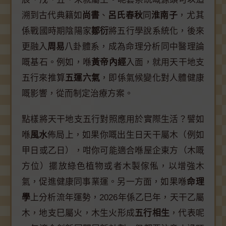
溯到古代典籍如
尚書
、
呂氏春秋
同
淮南子
，尤其
係戰國時期陰陽家
鄒衍
將五行學說系統化，後來
更融入
周易
八卦體系，成為命理分析同中醫理論
嘅基石。例如，喺
黃帝內經
入面，就用天干地支
五行來推算
五運六氣
，即係氣候變化對人體健康
嘅影響，從而制定治療方案。
點樣將天干地支五行對照應用於實際生活？譬如
喺
風水
佈局上，如果你嘅出生日天干屬木（例如
甲日或乙日），咁你可能適合喺屋企東方（木嘅
方位）擺放綠色植物或者木製傢俬，以增強木
氣，促進健康同事業運。另一方面，如果喺
命理
學
上分析流年運勢，2026年係乙巳年，天干乙屬
木，地支巳屬火，木生火形成
五行相生
，代表呢