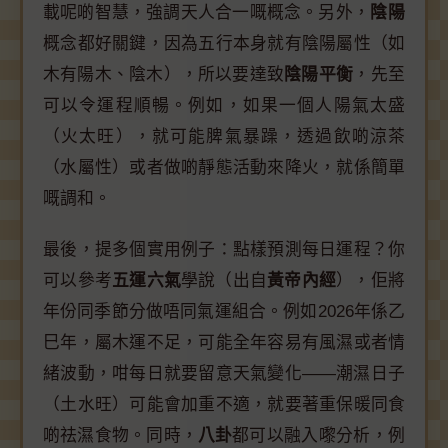
載呢啲智慧，強調天人合一嘅概念。另外，
陰陽
概念都好關鍵，因為五行本身就有陰陽屬性（如
木有陽木、陰木），所以要達致
陰陽平衡
，先至
可以令運程順暢。例如，如果一個人陽氣太盛
（火太旺），就可能脾氣暴躁，透過飲啲涼茶
（水屬性）或者做啲靜態活動來降火，就係簡單
嘅調和。
最後，提多個實用例子：點樣預測每日運程？你
可以參考
五運六氣
學說（出自
黃帝內經
），佢將
年份同季節分做唔同氣運組合。例如2026年係乙
巳年，屬木運不足，可能全年容易有風濕或者情
緒波動，咁每日就要留意天氣變化——潮濕日子
（土水旺）可能會加重不適，就要著重保暖同食
啲祛濕食物。同時，
八卦
都可以融入嚟分析，例